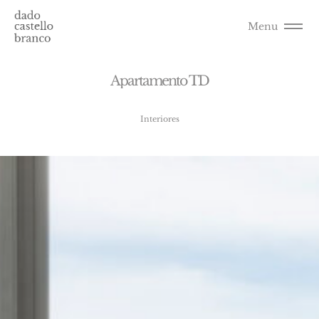
Menu
A
p
a
r
t
a
m
e
n
t
o
T
D
Interiores