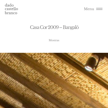
Menu
C
a
s
a
C
o
r
2
0
0
9
–
B
a
n
g
a
l
ô
Mostras