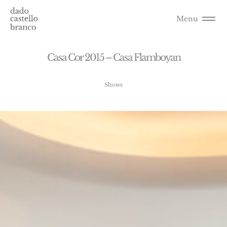
Menu
C
a
s
a
C
o
r
2
0
1
5
–
C
a
s
a
F
l
a
m
b
o
y
a
n
Shows