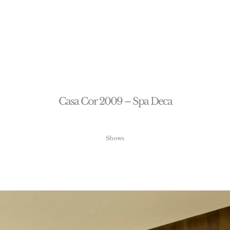
C
a
s
a
C
o
r
2
0
0
9
–
S
p
a
D
e
c
a
Shows