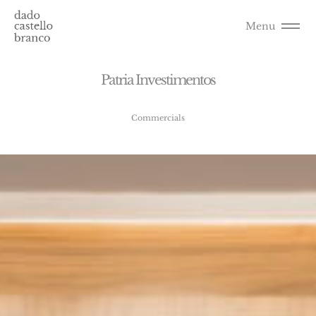
Menu
P
a
t
r
i
a
I
n
v
e
s
t
i
m
e
n
t
o
s
Commercials